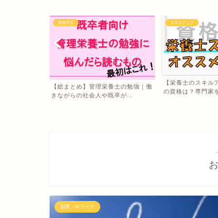
勉強方法
スキルアップ
アップに有利な
【栄養士のスキル
【総まとめ】管理栄養士の勉強｜働
あ...
の資格は？専門家を目
きながらの社会人や既卒が...
副業・Ｗワーク