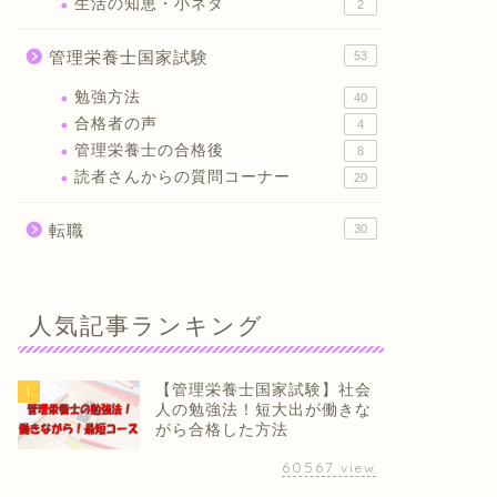
生活の知恵・小ネタ
2
管理栄養士国家試験
53
勉強方法
40
合格者の声
4
管理栄養士の合格後
8
読者さんからの質問コーナー
20
転職
30
人気記事ランキング
【管理栄養士国家試験】社会
1
人の勉強法！短大出が働きな
がら合格した方法
60567
view