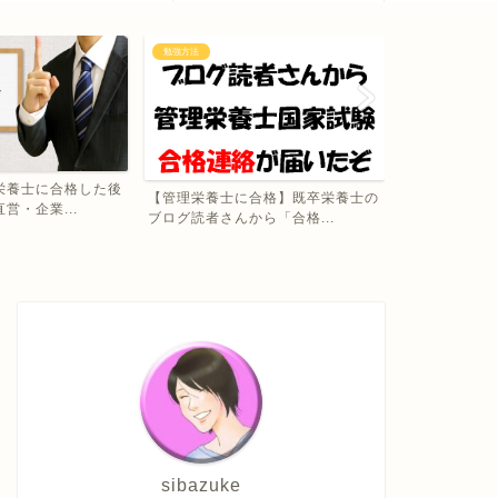
勉強方法
スキルアップ
栄養士に合格した後
管理栄養士の
【管理栄養士に合格】既卒栄養士の
営・企業...
資格一覧・どん
ブログ読者さんから「合格...
sibazuke