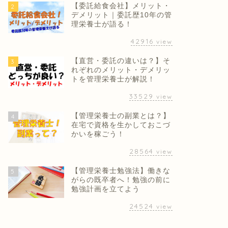
【委託給食会社】メリット・
2
デメリット｜委託歴10年の管
理栄養士が語る！
42916
view
【直営・委託の違いは？】そ
3
れぞれのメリット・デメリッ
トを管理栄養士が解説！
33529
view
【管理栄養士の副業とは？】
4
在宅で資格を生かしておこづ
かいを稼ごう！
28564
view
【管理栄養士勉強法】働きな
5
がらの既卒者へ！勉強の前に
勉強計画を立てよう
24524
view