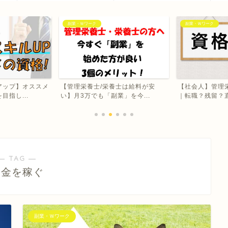
副業・Ｗワーク
副業・Ｗワーク
アップ】オススメ
【管理栄養士/栄養士は給料が安
【社会人】管理
指し...
い】月3万でも「副業」を今...
｜転職？残留？直
― TAG ―
お金を稼ぐ
副業・Ｗワーク