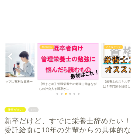
勉強方法
スキルアップ
ルアップに有利な資格一
【栄養士のスキルアッ
【総まとめ】管理栄養士の勉強｜働きなが
..
は？専門家を目指し...
らの社会人や既卒が...
仕事が辛い
PR
新卒だけど、すでに栄養士辞めたい！
委託給食に10年の先輩からの具体的な