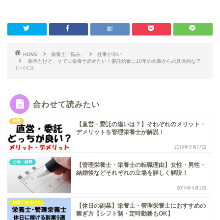
HOME
栄養士「悩み」
仕事が辛い
新卒だけど、すでに栄養士辞めたい！委託給食に10年の先輩からの具体的なア
ドバイス
合わせて読みたい
転職
【直営・委託の違いは？】それぞれのメリット・
デメリットを管理栄養士が解説！
2019年5月17日
お金・給料
【管理栄養士・栄養士の転職理由】女性・男性・
結婚後などそれぞれの立場を詳しく解説！
2019年4月2日
副業・Ｗワーク
【休日の副業】栄養士・管理栄養士におすすめの
稼ぎ方【シフト制・定時勤務もOK】