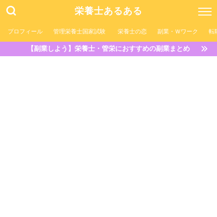
栄養士あるある
プロフィール
管理栄養士国家試験
栄養士の恋
副業・Ｗワーク
転
【副業しよう】栄養士・管栄におすすめの副業まとめ