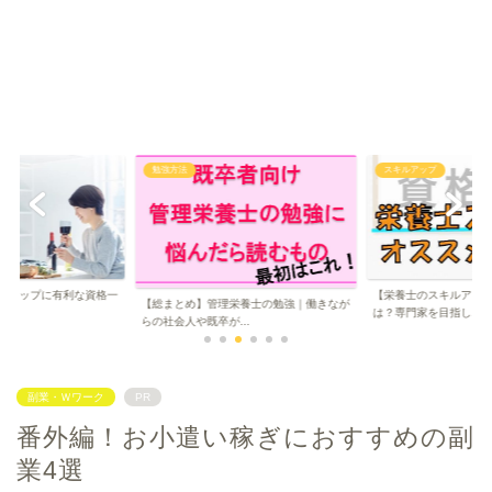
勉強方法
スキルアップ
ルアップに有利な資格一
【栄養士のスキルアッ
【総まとめ】管理栄養士の勉強｜働きなが
..
は？専門家を目指し...
らの社会人や既卒が...
副業・Ｗワーク
PR
番外編！お小遣い稼ぎにおすすめの副
業4選