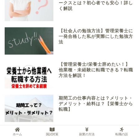
ークスとは？初心者でも安心！詳し
く解説
【社会人の勉強方法】管理栄養士に
一発合格した私が実際にした勉強方
法
【管理栄養士/栄養士辞めたい！】
他業種・未経験に転職できる？転職
方法を解説！
期間工の仕事内容とは？メリット・
デメリット・給料は？【栄養士から
転職】
【保育園の栄養士】副業におすす
ホーム
国試対策
副業の方法
転職の話
め！10年働いた管理栄養士が教える