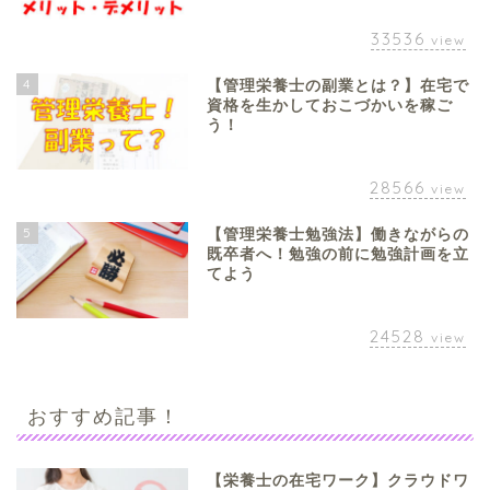
33536
view
4
【管理栄養士の副業とは？】在宅で
資格を生かしておこづかいを稼ご
う！
28566
view
5
【管理栄養士勉強法】働きながらの
既卒者へ！勉強の前に勉強計画を立
てよう
24528
view
おすすめ記事！
【栄養士の在宅ワーク】クラウドワ