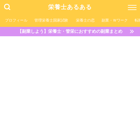
栄養士あるある
プロフィール
管理栄養士国家試験
栄養士の恋
副業・Ｗワーク
転
【副業しよう】栄養士・管栄におすすめの副業まとめ