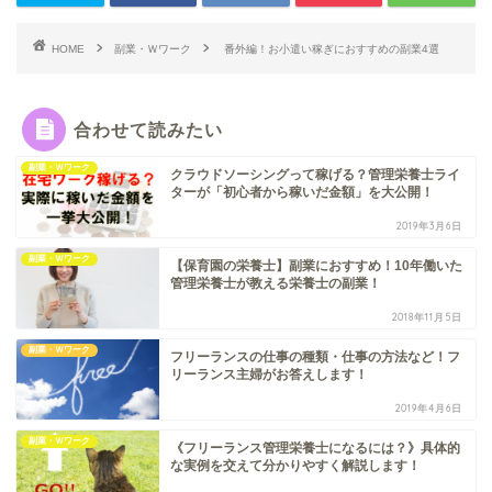
HOME
副業・Ｗワーク
番外編！お小遣い稼ぎにおすすめの副業4選
合わせて読みたい
副業・Ｗワーク
クラウドソーシングって稼げる？管理栄養士ライ
ターが「初心者から稼いだ金額」を大公開！
2019年3月6日
副業・Ｗワーク
【保育園の栄養士】副業におすすめ！10年働いた
管理栄養士が教える栄養士の副業！
2018年11月5日
副業・Ｗワーク
フリーランスの仕事の種類・仕事の方法など！フ
リーランス主婦がお答えします！
2019年4月6日
副業・Ｗワーク
《フリーランス管理栄養士になるには？》具体的
な実例を交えて分かりやすく解説します！