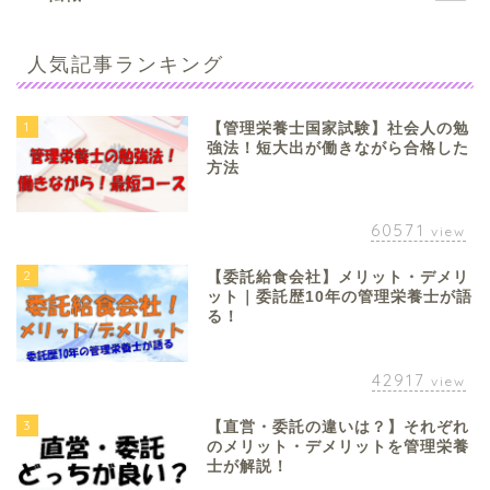
人気記事ランキング
1
【管理栄養士国家試験】社会人の勉
強法！短大出が働きながら合格した
方法
60571
view
2
【委託給食会社】メリット・デメリ
ット｜委託歴10年の管理栄養士が語
る！
42917
view
3
【直営・委託の違いは？】それぞれ
のメリット・デメリットを管理栄養
士が解説！