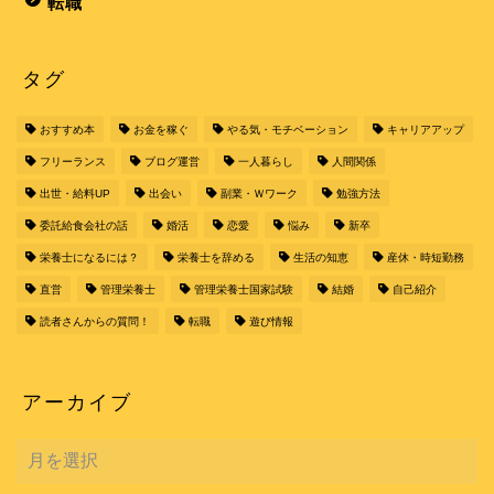
転職
タグ
おすすめ本
お金を稼ぐ
やる気・モチベーション
キャリアアップ
フリーランス
ブログ運営
一人暮らし
人間関係
出世・給料UP
出会い
副業・Ｗワーク
勉強方法
委託給食会社の話
婚活
恋愛
悩み
新卒
栄養士になるには？
栄養士を辞める
生活の知恵
産休・時短勤務
直営
管理栄養士
管理栄養士国家試験
結婚
自己紹介
読者さんからの質問！
転職
遊び情報
アーカイブ
ア
ー