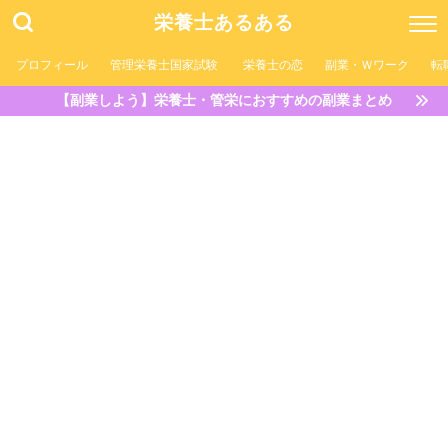
栄養士あるある
プロフィール
管理栄養士国家試験
栄養士の恋
副業・Ｗワーク
転
【副業しよう】栄養士・管栄におすすめの副業まとめ