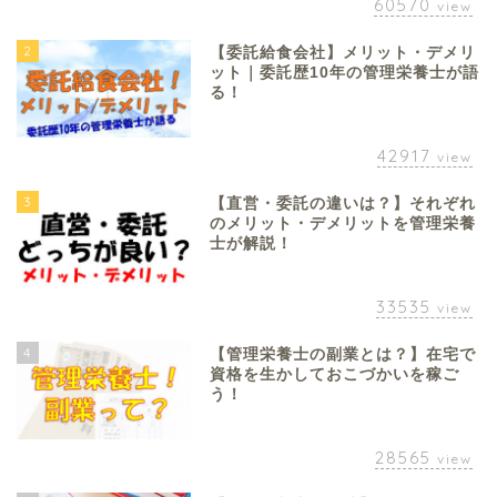
60570
view
2
【委託給食会社】メリット・デメリ
ット｜委託歴10年の管理栄養士が語
る！
42917
view
3
【直営・委託の違いは？】それぞれ
のメリット・デメリットを管理栄養
士が解説！
33535
view
4
【管理栄養士の副業とは？】在宅で
資格を生かしておこづかいを稼ご
う！
28565
view