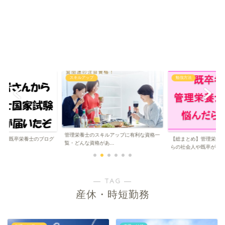
スキルアップ
勉強方法
管理栄養士のスキルアップに有利な資格一
格】既卒栄養士のブログ
【総まとめ】管理栄養
覧・どんな資格があ...
..
らの社会人や既卒が...
― TAG ―
産休・時短勤務