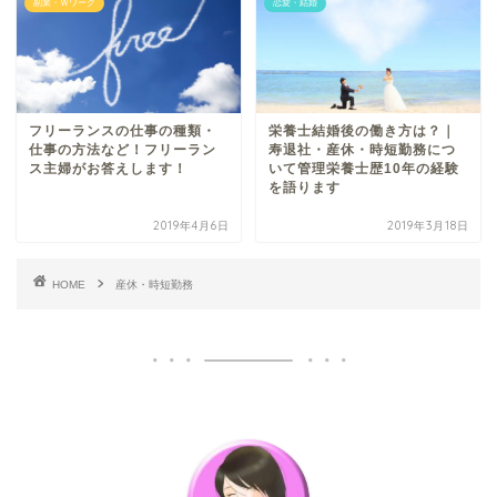
副業・Ｗワーク
恋愛・結婚
フリーランスの仕事の種類・
栄養士結婚後の働き方は？｜
仕事の方法など！フリーラン
寿退社・産休・時短勤務につ
ス主婦がお答えします！
いて管理栄養士歴10年の経験
を語ります
2019年4月6日
2019年3月18日
HOME
産休・時短勤務