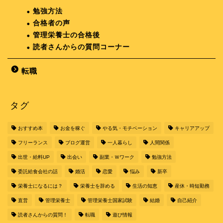
勉強方法
合格者の声
管理栄養士の合格後
読者さんからの質問コーナー
転職
タグ
おすすめ本
お金を稼ぐ
やる気・モチベーション
キャリアアップ
フリーランス
ブログ運営
一人暮らし
人間関係
出世・給料UP
出会い
副業・Ｗワーク
勉強方法
委託給食会社の話
婚活
恋愛
悩み
新卒
栄養士になるには？
栄養士を辞める
生活の知恵
産休・時短勤務
直営
管理栄養士
管理栄養士国家試験
結婚
自己紹介
読者さんからの質問！
転職
遊び情報