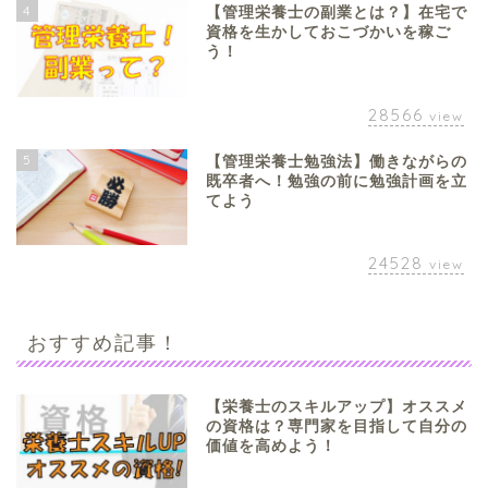
4
【管理栄養士の副業とは？】在宅で
資格を生かしておこづかいを稼ご
う！
28566
view
5
【管理栄養士勉強法】働きながらの
既卒者へ！勉強の前に勉強計画を立
てよう
24528
view
おすすめ記事！
【栄養士のスキルアップ】オススメ
の資格は？専門家を目指して自分の
価値を高めよう！