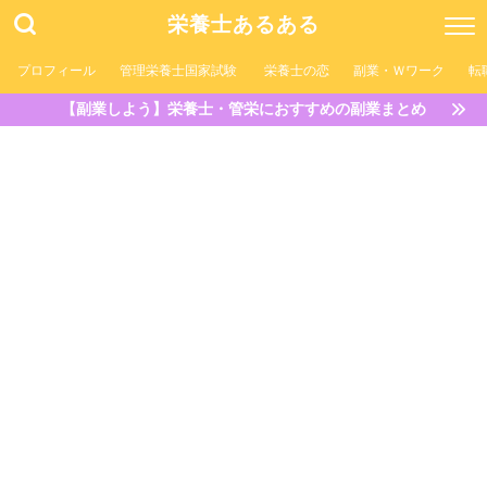
栄養士あるある
プロフィール
管理栄養士国家試験
栄養士の恋
副業・Ｗワーク
転
【副業しよう】栄養士・管栄におすすめの副業まとめ