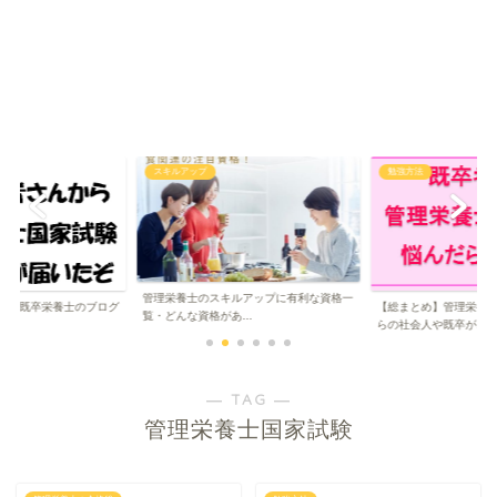
アップ
勉強方法
スキルアップ
士のスキルアップに有利な資格一
【栄養士のス
【総まとめ】管理栄養士の勉強｜働きなが
な資格があ...
は？専門家を目指
らの社会人や既卒が...
― TAG ―
管理栄養士国家試験