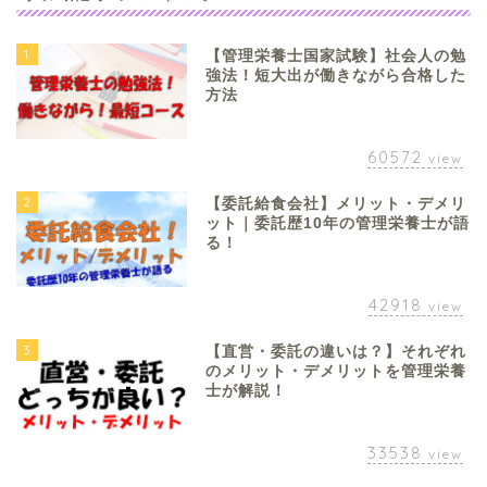
1
【管理栄養士国家試験】社会人の勉
強法！短大出が働きながら合格した
方法
60572
view
2
【委託給食会社】メリット・デメリ
ット｜委託歴10年の管理栄養士が語
る！
42918
view
3
【直営・委託の違いは？】それぞれ
のメリット・デメリットを管理栄養
士が解説！
33538
view