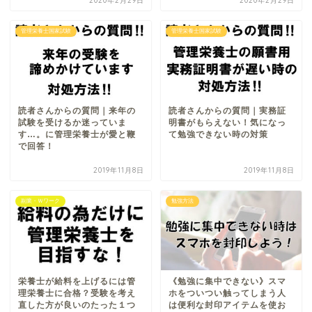
2020年2月29日
2020年2月29日
管理栄養士国家試験
管理栄養士国家試験
読者さんからの質問｜来年の
読者さんからの質問｜実務証
試験を受けるか迷っていま
明書がもらえない！気になっ
す…。に管理栄養士が愛と鞭
て勉強できない時の対策
で回答！
2019年11月8日
2019年11月8日
副業・Ｗワーク
勉強方法
栄養士が給料を上げるには管
《勉強に集中できない》スマ
理栄養士に合格？受験を考え
ホをついつい触ってしまう人
直した方が良いのたった１つ
は便利な封印アイテムを使お