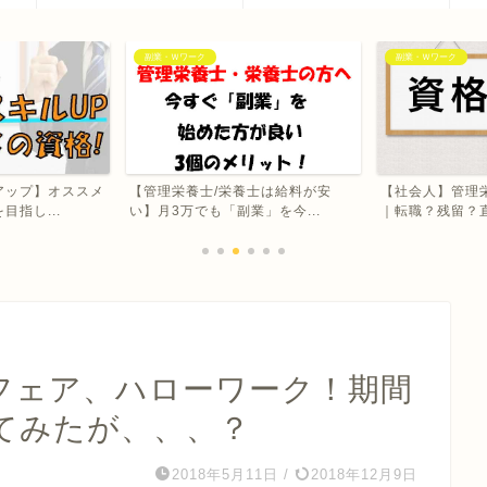
副業・Ｗワーク
勉強方法
士は給料が安
【社会人】管理栄養士に合格した後
【管理栄養士に
」を今...
｜転職？残留？直営・企業...
ブログ読者さんか
フェア、ハローワーク！期間
てみたが、、、？
2018年5月11日
/
2018年12月9日