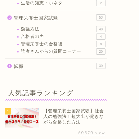
生活の知恵・小ネタ
2
管理栄養士国家試験
53
勉強方法
40
合格者の声
4
管理栄養士の合格後
8
読者さんからの質問コーナー
20
転職
30
人気記事ランキング
【管理栄養士国家試験】社会
1
人の勉強法！短大出が働きな
がら合格した方法
60570
view