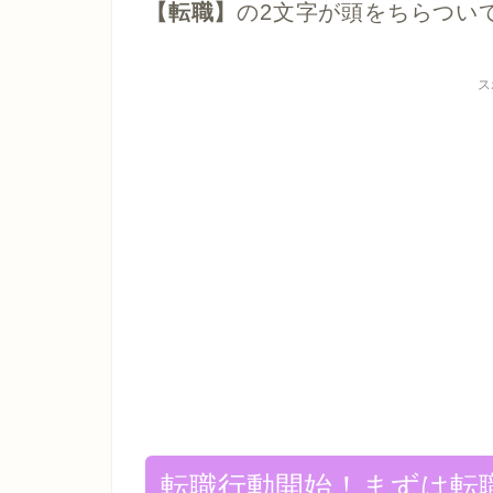
【転職】
の2文字が頭をちらつい
ス
転職行動開始！まずは転