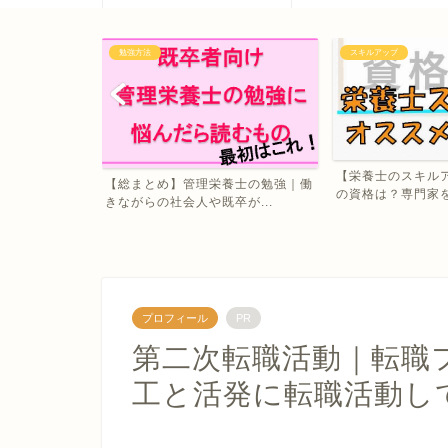
スキルアップ
副業・Ｗワーク
【栄養士のスキルアップ】オススメ
【管理栄養士/栄養
養士の勉強｜働
の資格は？専門家を目指し...
い】月3万でも「副業
が...
プロフィール
PR
第二次転職活動｜転職
工と活発に転職活動し