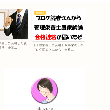
スキルアップ
勉強方法
管理栄養士のスキルアップに有利な
合格】既卒栄養士の
【総まとめ】
資格一覧・どんな資格があ...
ら「合格...
きながらの社会
sibazuke