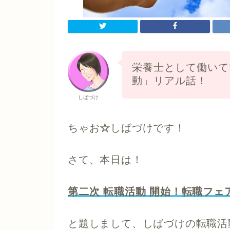
栄養士として働いて
動」リアル話！
しばづけ
ちゃお
☆
しばづけです！
さて、本日は！
第二次 転職活動 開始！転職フ
と題しまして、
しばづけの転職活