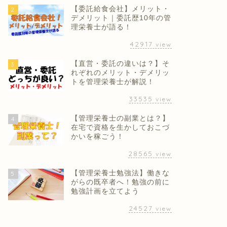
【委託給食会社】メリット・
2
デメリット｜委託歴10年の管
理栄養士が語る！
42917
view
【直営・委託の違いは？】そ
3
れぞれのメリット・デメリッ
トを管理栄養士が解説！
33535
view
【管理栄養士の副業とは？】
4
在宅で資格を生かしておこづ
かいを稼ごう！
28565
view
【管理栄養士勉強法】働きな
5
がらの既卒者へ！勉強の前に
勉強計画を立てよう
24527
view