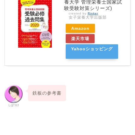
養大学 管理栄養士国家試
験受験対策シリーズ)
created by
Rinker
女子栄養大学出版部
Amazon
楽天市場
Yahooショッピング
鉄板の参考書
しばづけ