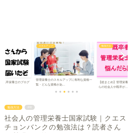
勉強方法
スキルアップ
ルアップに有利な資格一
【栄養士のスキルアッ
【総まとめ】管理栄養士の勉強｜働きなが
..
は？専門家を目指し...
らの社会人や既卒が...
勉強方法
PR
社会人の管理栄養士国家試験｜クエス
チョンバンクの勉強法は？読者さん