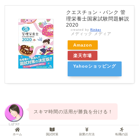
クエスチョン・バンク 管
理栄養士国家試験問題解説
2020
created by
Rinker
メディック メディア
Amazon
楽天市場
Yahooショッピング
スキマ時間の活用が勝負を分ける！
しばづけ
ホーム
国試対策
副業の方法
転職の話