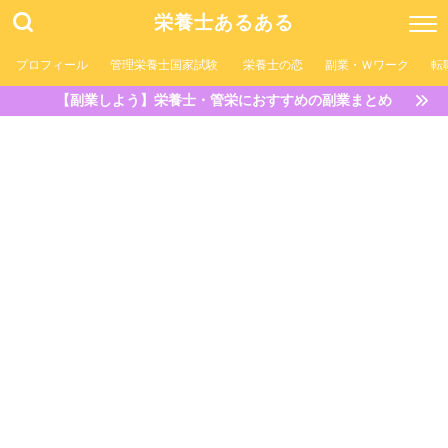
栄養士あるある
プロフィール
管理栄養士国家試験
栄養士の恋
副業・Ｗワーク
転
【副業しよう】栄養士・管栄におすすめの副業まとめ