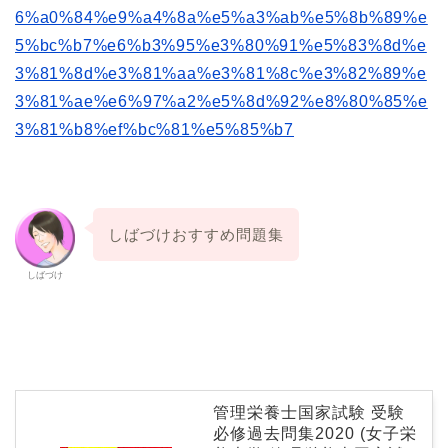
6%a0%84%e9%a4%8a%e5%a3%ab%e5%8b%89%e
5%bc%b7%e6%b3%95%e3%80%91%e5%83%8d%e
3%81%8d%e3%81%aa%e3%81%8c%e3%82%89%e
3%81%ae%e6%97%a2%e5%8d%92%e8%80%85%e
3%81%b8%ef%bc%81%e5%85%b7
しばづけおすすめ問題集
しばづけ
管理栄養士国家試験 受験
必修過去問集2020 (女子栄