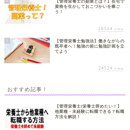
4
【管理栄養士の副業とは？】在宅で
資格を生かしておこづかいを稼ご
う！
28564
view
5
【管理栄養士勉強法】働きながらの
既卒者へ！勉強の前に勉強計画を立
てよう
24524
view
おすすめ記事！
【管理栄養士/栄養士辞めたい！】
他業種・未経験に転職できる？転職
方法を解説！