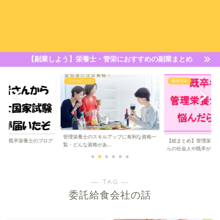
【副業しよう】栄養士・管栄におすすめの副業まとめ
勉強方法
スキルアップ
キルアップに有利な資格一
【栄養士のスキルアッ
【総まとめ】管理栄養士の勉強｜働きなが
...
は？専門家を目指し...
らの社会人や既卒が...
― TAG ―
委託給食会社の話