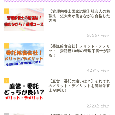
1
【管理栄養士国家試験】社会人の勉
強法！短大出が働きながら合格した
方法
60567
view
2
【委託給食会社】メリット・デメリ
ット｜委託歴10年の管理栄養士が語
る！
42916
view
3
【直営・委託の違いは？】それぞれ
のメリット・デメリットを管理栄養
士が解説！
33529
view