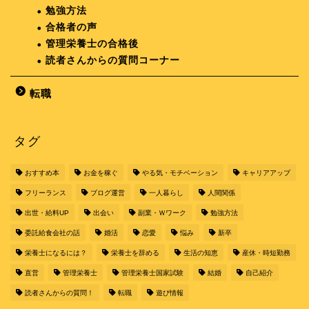
勉強方法
合格者の声
管理栄養士の合格後
読者さんからの質問コーナー
転職
タグ
おすすめ本
お金を稼ぐ
やる気・モチベーション
キャリアアップ
フリーランス
ブログ運営
一人暮らし
人間関係
出世・給料UP
出会い
副業・Ｗワーク
勉強方法
委託給食会社の話
婚活
恋愛
悩み
新卒
栄養士になるには？
栄養士を辞める
生活の知恵
産休・時短勤務
直営
管理栄養士
管理栄養士国家試験
結婚
自己紹介
読者さんからの質問！
転職
遊び情報