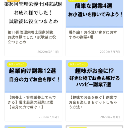
第36回管理栄養士国家試験、
番外編！お小遣い稼ぎにおす
お疲れ様でした！試験後に役
すめの副業4選
立つまとめ
2022年3月11日
2020年7月7日
副業・Ｗワーク
副業・Ｗワーク
【栄養士・管理栄養士でもで
【趣味でお金を稼ぐ】副業で
きる】週末起業の副業12選
お金も楽しさもゲットしちゃ
【自分の力で稼ぐ！】
う方法！
2020年7月3日
2020年7月1日