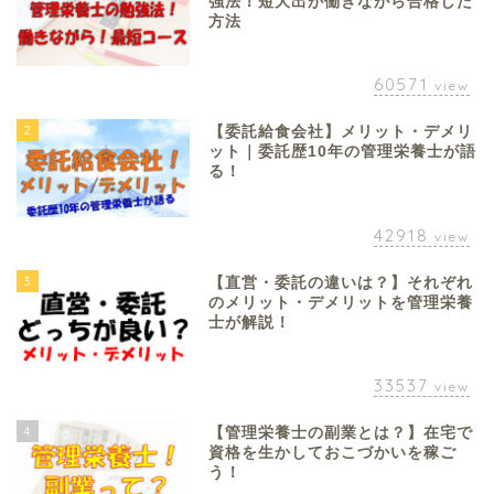
強法！短大出が働きながら合格した
方法
60571
view
2
【委託給食会社】メリット・デメリ
ット｜委託歴10年の管理栄養士が語
る！
42918
view
3
【直営・委託の違いは？】それぞれ
のメリット・デメリットを管理栄養
士が解説！
33537
view
4
【管理栄養士の副業とは？】在宅で
資格を生かしておこづかいを稼ご
う！