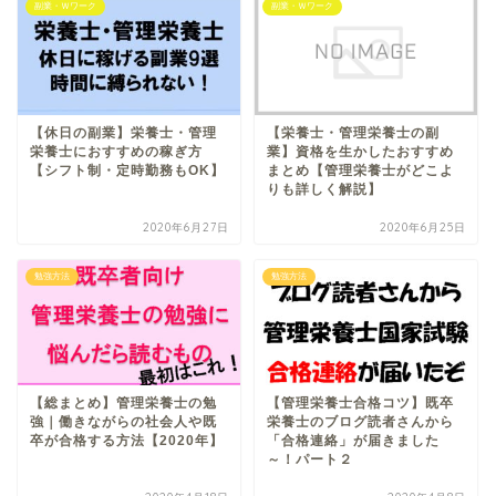
副業・Ｗワーク
副業・Ｗワーク
【休日の副業】栄養士・管理
【栄養士・管理栄養士の副
栄養士におすすめの稼ぎ方
業】資格を生かしたおすすめ
【シフト制・定時勤務もOK】
まとめ【管理栄養士がどこよ
りも詳しく解説】
2020年6月27日
2020年6月25日
勉強方法
勉強方法
【総まとめ】管理栄養士の勉
【管理栄養士合格コツ】既卒
強｜働きながらの社会人や既
栄養士のブログ読者さんから
卒が合格する方法【2020年】
「合格連絡」が届きました
～！パート２