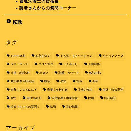
管理栄養士の合格後
読者さんからの質問コーナー
転職
タグ
おすすめ本
お金を稼ぐ
やる気・モチベーション
キャリアアップ
フリーランス
ブログ運営
一人暮らし
人間関係
出世・給料UP
出会い
副業・Ｗワーク
勉強方法
委託給食会社の話
婚活
恋愛
悩み
新卒
栄養士になるには？
栄養士を辞める
生活の知恵
産休・時短勤務
直営
管理栄養士
管理栄養士国家試験
結婚
自己紹介
読者さんからの質問！
転職
遊び情報
アーカイブ