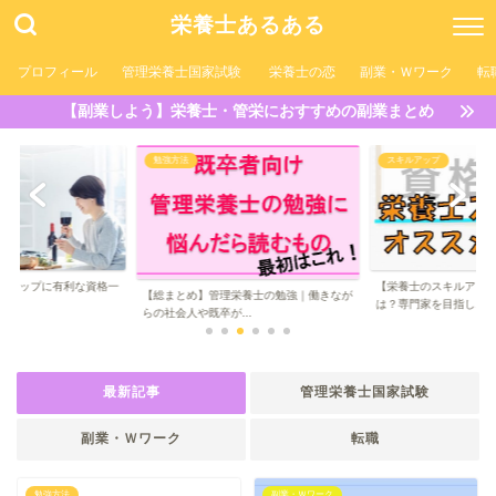
栄養士あるある
プロフィール
管理栄養士国家試験
栄養士の恋
副業・Ｗワーク
転
【副業しよう】栄養士・管栄におすすめの副業まとめ
スキルアップ
副業・Ｗワーク
【栄養士のスキルアップ】オススメの資格
【管理栄養士/栄養士は
栄養士の勉強｜働きなが
は？専門家を目指し...
でも「副業」を今...
..
最新記事
管理栄養士国家試験
副業・Ｗワーク
転職
勉強方法
副業・Ｗワーク